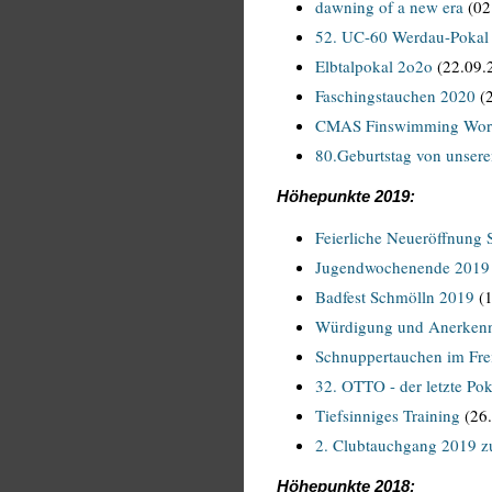
dawning of a new era
(02
52. UC-60 Werdau-Pokal
Elbtalpokal 2o2o
(22.09.
Faschingstauchen 2020
(2
CMAS Finswimming Worl
80.Geburtstag von unser
Höhepunkte 2019:
Feierliche Neueröffnung
Jugendwochenende 2019
Badfest Schmölln 2019
(1
Würdigung und Anerken
Schnuppertauchen im Frei
32. OTTO - der letzte Pok
Tiefsinniges Training
(26.
2. Clubtauchgang 2019 z
Höhepunkte 2018: