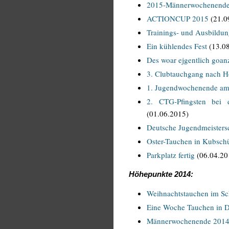
2015-Männerwochenende-O
ACTIONCUP 2015
(21.0
Trainings- und Ausbildun
Ein kühlendes Fest
(13.08
Des woar ejgentlich goanz
3. Clubtauchgang nach H
1. Jugendwochenende am
2. CTG-Pfingsten bei
(01.06.2015)
Deutsche Jugendmeisters
Oster-Tauchen in Kubsch
Parkplatz fertig
(06.04.20
Höhepunkte 2014:
Weihnachtstauchen im Sc
Eine Woche Tauchen in
Männerwochenende 2014