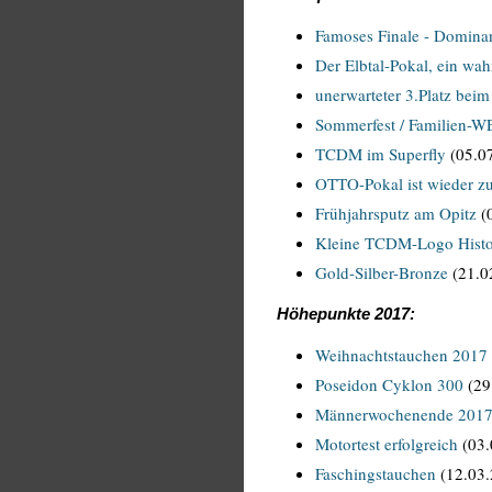
Famoses Finale - Domina
Der Elbtal-Pokal, ein wa
unerwarteter 3.Platz bei
Sommerfest / Familien-WE
TCDM im Superfly
(05.0
OTTO-Pokal ist wieder z
Frühjahrsputz am Opitz
(
Kleine TCDM-Logo Histo
Gold-Silber-Bronze
(21.0
Höhepunkte 2017:
Weihnachtstauchen 2017
Poseidon Cyklon 300
(29
Männerwochenende 2017 
Motortest erfolgreich
(03.
Faschingstauchen
(12.03.