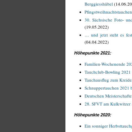
Berggiesshübel
(14.06.20
Pfingstweihnachtstauch
30. Sächsische Foto- u
(19.05.2022)
… und jetzt steht es fe
(04.04.2022)
Höhepunkte 2021:
Familien-Wochenende 20
Tauchclub-Bowling 2021
Tauchausflug zum Kreid
Schnuppertauchen 2021 b
Deutschen Meisterschaft
28. SFVT am Kulkwitzer 
Höhepunkte 2020:
Ein sonniger Herbsttauc