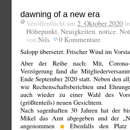
dawning of a new era
Veröffentlicht am
2. Oktober 2020
i
Höhepunkt
,
Neuigkeiten
,
notice
,
Not
von
Nils
.
0
Kommentare
Salopp übersetzt: Frischer Wind im Vorst
Aber der Reihe nach: Mit, Corona-
Verzögerung fand die Mitgliederversam
Ende September 2020 statt. Neben den al
wie Rechenschaftsberichten und Ehrung
auch wieder zu einer Wahl des Vors
(größtenteils) neuen Gesichtern.
Nach sagenhaften 30 Jahren hat der bis
Mikel das Amt abgegeben und der „Ne
angenommen
Ebenfalls den Platz 