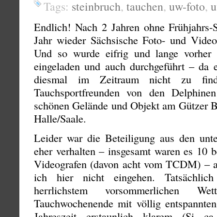
Tags:
steinbruch
,
tauchen
,
uw-foto
,
u
Endlich! Nach 2 Jahren ohne Frühjahrs
Jahr wieder Sächsische Foto- und Videot
Und so wurde eifrig und lange vorher g
eingeladen und auch durchgeführt – da e
diesmal im Zeitraum nicht zu fin
Tauchsportfreunden von den Delphine
schönen Gelände und Objekt am Gützer B
Halle/Saale.
Leider war die Beteiligung aus den unte
eher verhalten – insgesamt waren es 10 
Videografen (davon acht vom TCDM) – au
ich hier nicht eingehen. Tatsächli
herrlichstem vorsommerlichen Wet
Tauchwochenende mit völlig entspannten
Jahreszeit erstaunlich klarem (Si 