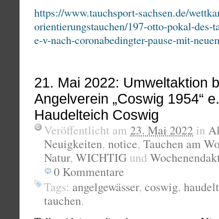
https://www.tauchsport-sachsen.de/wettka
orientierungstauchen/197-otto-pokal-des-t
e-v-nach-coronabedingter-pause-mit-neue
21. Mai 2022: Umweltaktion 
Angelverein „Coswig 1954“ e.
Haudelteich Coswig
Veröffentlicht am
23. Mai 2022
in
A
Neuigkeiten
,
notice
,
Tauchen am Wo
Natur
,
WICHTIG
und
Wochenendakt
0
Kommentare
Tags:
angelgewässer
,
coswig
,
haudelt
tauchen
.