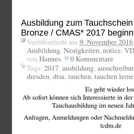
Ausbildung zum Tauchschei
Bronze / CMAS* 2017 beginnt
Veröffentlicht am
9. November 2016
Ausbildung
,
Neuigkeiten
,
notice
,
VD
von
Hannes
.
0
Kommentare
Tags:
2017
,
ausbildung
,
ausschreibu
dresden
,
dtsa
,
tauchen
,
tauchen lern
Es geht wieder los
Ab sofort können sich Interessierte in de
Tauchausbildung im neuen Jah
Anfragen, Anmeldungen oder Nachmeldu
tcdm.de