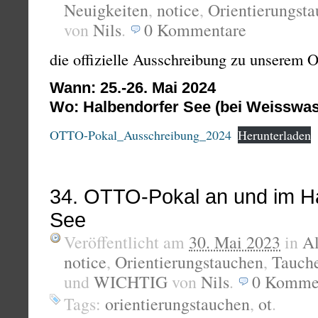
Neuigkeiten
,
notice
,
Orientierungst
von
Nils
.
0
Kommentare
die offizielle Ausschreibung zu unserem 
Wann: 25.-26. Mai 2024
Wo: Halbendorfer See (bei Weisswas
OTTO-Pokal_Ausschreibung_2024
Herunterladen
34. OTTO-Pokal an und im H
See
Veröffentlicht am
30. Mai 2023
in
A
notice
,
Orientierungstauchen
,
Tauch
und
WICHTIG
von
Nils
.
0
Komme
Tags:
orientierungstauchen
,
ot
.