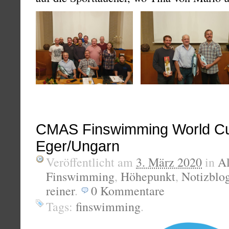
CMAS Finswimming World Cu
Eger/Ungarn
Veröffentlicht am
3. März 2020
in
A
Finswimming
,
Höhepunkt
,
Notizblo
reiner
.
0
Kommentare
Tags:
finswimming
.