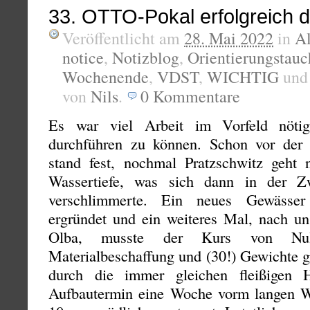
33. OTTO-Pokal erfolgreich d
Veröffentlicht am
28. Mai 2022
in
A
notice
,
Notizblog
,
Orientierungstau
Wochenende
,
VDST
,
WICHTIG
un
von
Nils
.
0
Kommentare
Es war viel Arbeit im Vorfeld nö
durchführen zu können. Schon vor der 
stand fest, nochmal Pratzschwitz geht 
Wassertiefe, was sich dann in der Z
verschlimmerte. Ein neues Gewässe
ergründet und ein weiteres Mal, nach 
Olba, musste der Kurs von Null
Materialbeschaffung und (30!) Gewichte g
durch die immer gleichen fleißigen 
Aufbautermin eine Woche vorm langen 