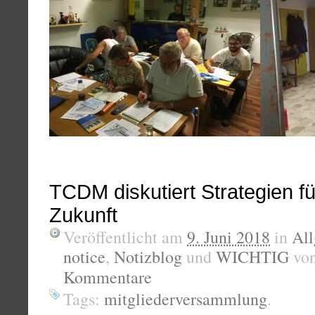
TCDM diskutiert Strategien fü
Zukunft
Veröffentlicht am
9. Juni 2018
in
Al
notice
,
Notizblog
und
WICHTIG
vo
Kommentare
Tags:
mitgliederversammlung
.