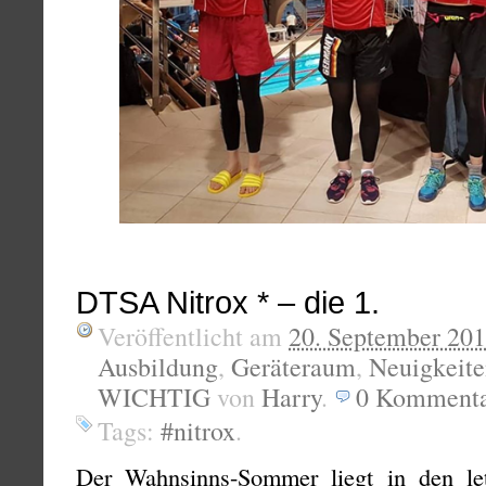
DTSA Nitrox * – die 1.
Veröffentlicht am
20. September 20
Ausbildung
,
Geräteraum
,
Neuigkeit
WICHTIG
von
Harry
.
0
Kommenta
Tags:
#nitrox
.
Der Wahnsinns-Sommer liegt in den le