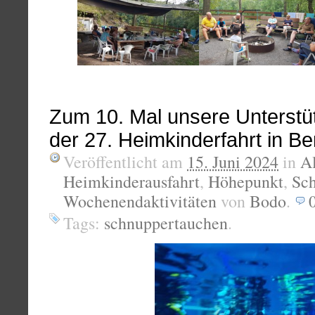
Zum 10. Mal unsere Unterstü
der 27. Heimkinderfahrt in B
Veröffentlicht am
15. Juni 2024
in
A
Heimkinderausfahrt
,
Höhepunkt
,
Sc
Wochenendaktivitäten
von
Bodo
.
Tags:
schnuppertauchen
.