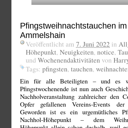
Pfingstweihnachtstauchen i
Ammelshain
Veröffentlicht am
7. Juni 2022
in
Al
Höhepunkt
,
Neuigkeiten
,
notice
,
Tau
und
Wochenendaktivitäten
von
Harr
Tags:
pfingsten
,
tauchen
,
weihnachte
Ein für alle Beteiligten – und es 
Pfingstwochenende ist nun auch Geschich
Nachholveranstaltung zahlreicher den C
Opfer gefallenen Vereins-Events der
Geworden ist es ein urgemütliches Pf
Nachhol-Höhepunkt – dem Weihnach
Höhepunkt allein schon deshalb, weil es