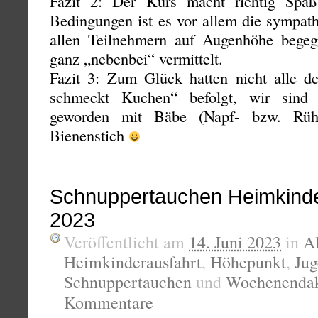
Fazit 2: Der Kurs macht richtig Spa
Bedingungen ist es vor allem die sympath
allen Teilnehmern auf Augenhöhe begeg
ganz „nebenbei“ vermittelt.
Fazit 3: Zum Glück hatten nicht alle 
schmeckt Kuchen“ befolgt, wir sind
geworden mit Bäbe (Napf- bzw. Rühr
Bienenstich
Schnuppertauchen Heimkinde
2023
Veröffentlicht am
14. Juni 2023
in
A
Heimkinderausfahrt
,
Höhepunkt
,
Jug
Schnuppertauchen
und
Wochenendak
Kommentare