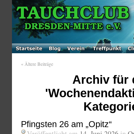
«
Ältere Beiträge
Archiv für 
'Wochenendakti
Kategori
Pfingsten 26 am „Opitz“
Veröffentlicht am
14. Juni 2026
in
O