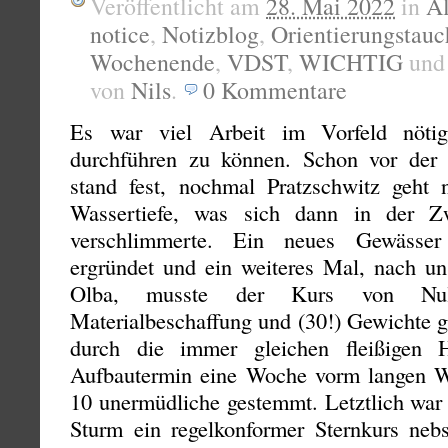
Veröffentlicht am
28. Mai 2022
in
A
notice
,
Notizblog
,
Orientierungstau
Wochenende
,
VDST
,
WICHTIG
un
von
Nils
.
0
Kommentare
Es war viel Arbeit im Vorfeld nö
durchführen zu können. Schon vor der 
stand fest, nochmal Pratzschwitz geht 
Wassertiefe, was sich dann in der Z
verschlimmerte. Ein neues Gewässe
ergründet und ein weiteres Mal, nach 
Olba, musste der Kurs von Null
Materialbeschaffung und (30!) Gewichte g
durch die immer gleichen fleißigen 
Aufbautermin eine Woche vorm langen 
10 unermüdliche gestemmt. Letztlich war 
Sturm ein regelkonformer Sternkurs n