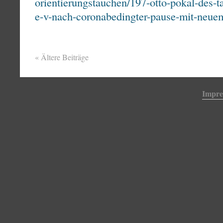
orientierungstauchen/197-otto-pokal-des-t
e-v-nach-coronabedingter-pause-mit-neue
«
Ältere Beiträge
Impr