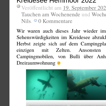
Kreidesee Hemmoor 2022
Veröffentlicht am
19. September 20
Tauchen am Wochenende
und
Woche
Nils
.
0
Kommentare
Wir waren auch dieses Jahr wieder i
Sehenswürdigkeiten im Kreidesee abzuk
Herbst zeigte sich auf dem Campingplat
einzigen mit Zelten. Ansonsten
Campingmobilen, von Bulli über Anhä
Dreiraumwohnung
DCIM\100GOPRO\G0030173.JPG
DCIM\100GOPRO\G005018