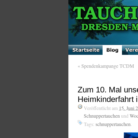
«
Spendenkampange TCDM
Zum 10. Mal unse
Heimkinderfahrt 
Veröffentlicht am
15. Juni 
Schnuppertauchen
und
Woc
Tags:
schnuppertauchen
.