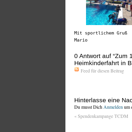
Mit sportlichem Gruß
Mario
0
Antwort auf “Zum 1
Heimkinderfahrt in 
Feed für diesen Beitrag
Hinterlasse eine Nac
Du musst Dich
Anmelden
um e
«
Spendenkampange TCDM