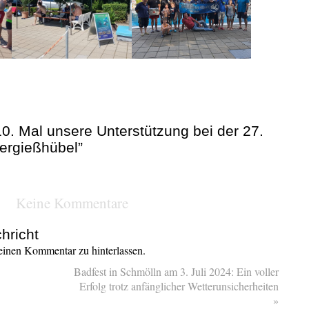
0. Mal unsere Unterstützung bei der 27.
Bergießhübel”
Keine Kommentare
hricht
inen Kommentar zu hinterlassen.
Badfest in Schmölln am 3. Juli 2024: Ein voller
Erfolg trotz anfänglicher Wetterunsicherheiten
»