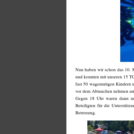
Nun haben wir schon das 10. M
und konnten mit unseren 15 T
fast 50 wagemutigen Kindern u
vor dem Abtauchen nehmen und
Gegen 18 Uhr waren dann uns
Beteiligten für die Unterstüt
Betreuung.