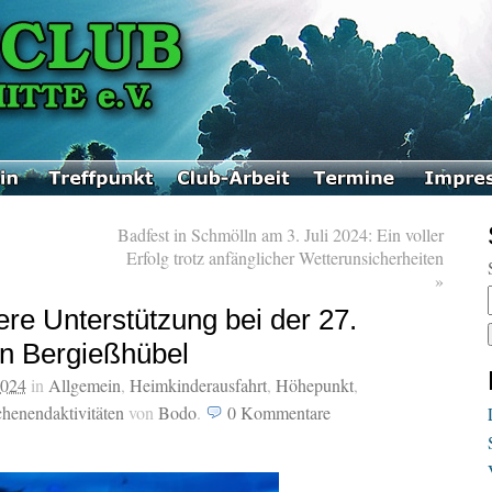
Badfest in Schmölln am 3. Juli 2024: Ein voller
Erfolg trotz anfänglicher Wetterunsicherheiten
»
re Unterstützung bei der 27.
in Bergießhübel
2024
in
Allgemein
,
Heimkinderausfahrt
,
Höhepunkt
,
henendaktivitäten
von
Bodo
.
0
Kommentare