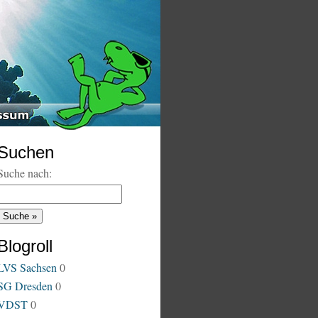
Suchen
Suche nach:
Blogroll
LVS Sachsen
0
SG Dresden
0
VDST
0