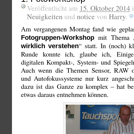
Veröffentlicht am
15. Oktober 2014
Neuigkeiten
und
notice
von
Harry
.
Am vergangenen Montag fand wie gepla
mit Thema 
Fotogruppen-Workshop
“ statt. In (noch) kl
wirklich verstehen
Runde konnte ich, glaube ich, Einig
digitalen Kompakt-, System- und Spiegelr
Auch wenn die Themen Sensor, RAW od
und Autofokussysteme nur kurz angesch
dazu ist das Ganze zu komplex – hat be
etwas daraus entnehmen können.