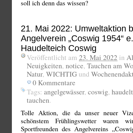
soll ich denn das wissen?
21. Mai 2022: Umweltaktion 
Angelverein „Coswig 1954“ e.
Haudelteich Coswig
Veröffentlicht am
23. Mai 2022
in
A
Neuigkeiten
,
notice
,
Tauchen am Wo
Natur
,
WICHTIG
und
Wochenendakt
0
Kommentare
Tags:
angelgewässer
,
coswig
,
haudelt
tauchen
.
Tolle Aktion, die da unser neuer Vize
schönstem Frühlingswetter waren wi
Sportfreunden des Angelvereins „Cosw