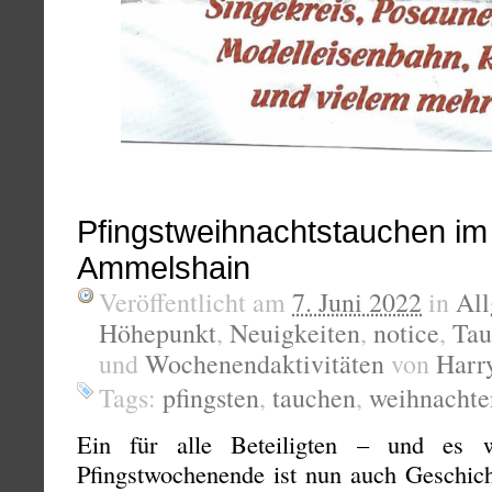
Pfingstweihnachtstauchen i
Ammelshain
Veröffentlicht am
7. Juni 2022
in
Al
Höhepunkt
,
Neuigkeiten
,
notice
,
Tau
und
Wochenendaktivitäten
von
Harr
Tags:
pfingsten
,
tauchen
,
weihnachte
Ein für alle Beteiligten – und es 
Pfingstwochenende ist nun auch Geschich