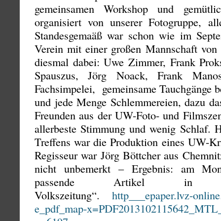
gemeinsamen Workshop und gemütli
organisiert von unserer Fotogruppe, a
Standesgemaäß war schon wie im Septe
Verein mit einer großen Mannschaft von 
diesmal dabei: Uwe Zimmer, Frank Prok
Spauszus, Jörg Noack, Frank Mano
Fachsimpelei, gemeinsame Tauchgänge bei
und jede Menge Schlemmereien, dazu da
Freunden aus der UW-Foto- und Filmszen
allerbeste Stimmung und wenig Schlaf. Ha
Treffens war die Produktion eines UW-Kr
Regisseur war Jörg Böttcher aus Chemnit
nicht unbemerkt – Ergebnis: am Mon
passende Artikel in d
Volkszeitung“.
http___epaper.lvz-onlin
e_pdf_map-x=PDF2013102115642_MTL_