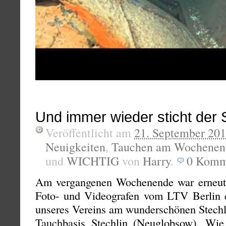
Und immer wieder sticht der 
Veröffentlicht am
21. September 20
Neuigkeiten
,
Tauchen am Wochenen
und
WICHTIG
von
Harry
.
0
Komm
Am vergangenen Wochenende war erneut
Foto- und Videografen vom LTV Berlin e
unseres Vereins am wunderschönen Stechli
Tauchbasis Stechlin (Neuglobsow). Wie