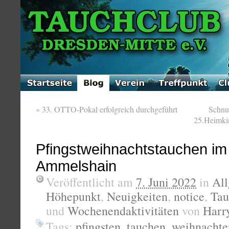
«
33. OTTO-Pokal erfolgreich durchgeführt
Schnu
25.Heimkin
Pfingstweihnachtstauchen i
Ammelshain
Veröffentlicht am
7. Juni 2022
in
Al
Höhepunkt
,
Neuigkeiten
,
notice
,
Tau
und
Wochenendaktivitäten
von
Harr
Tags:
pfingsten
,
tauchen
,
weihnachte