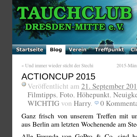
«
Und immer wieder sticht der Stechi
2015-Männ
ACTIONCUP 2015
Veröffentlicht am
21. September 20
Filmtipps
,
Foto
,
Höhepunkt
,
Neuigke
WICHTIG
von
Harry
.
0
Kommenta
Ganz frisch von unserem Treffen mit u
aus Berlin am letzten Wochenende am Ste
Alle Freunde von GoPro & Co. sind her