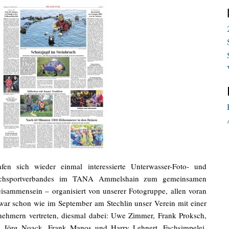
en sich wieder einmal interessierte Unterwasser-Foto- und
uchsportverbandes im TANA Ammelshain zum gemeinsamen
sammensein – organisiert von unserer Fotogruppe, allen voran
r schon wie im September am Stechlin unser Verein mit einer
nehmern vertreten, diesmal dabei: Uwe Zimmer, Frank Proksch,
, Jörg Noack, Frank Manos und Harry Lehnert. Fachsimpelei,