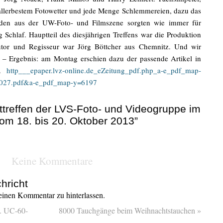
lerbestem Fotowetter und jede Menge Schlemmereien, dazu das
den aus der UW-Foto- und Filmszene sorgten wie immer für
Schlaf. Hauptteil des diesjährigen Treffens war die Produktion
tor und Regisseur war Jörg Böttcher aus Chemnitz. Und wir
 – Ergebnis: am Montag erschien dazu der passende Artikel in
“.
http___epaper.lvz-online.de_eZeitung_pdf.php_a-e_pdf_map-
27.pdf&a-e_pdf_map-y=6197
ttreffen der LVS-Foto- und Videogruppe im
m 18. bis 20. Oktober 2013”
Keine Kommentare
hricht
inen Kommentar zu hinterlassen.
. UC-60-
8000 Tauchgänge beim Weihnachtstauchen
»