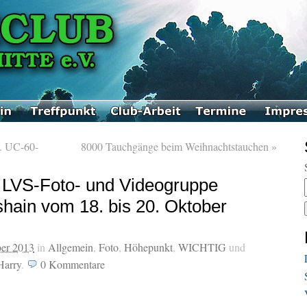
. UC-60-
8000 Tauchgänge beim Weihnachtstauchen
»
r LVS-Foto- und Videogruppe
ain vom 18. bis 20. Oktober
ber 2013
in
Allgemein
,
Foto
,
Höhepunkt
,
WICHTIG
und
Harry
.
0
Kommentare