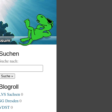
Suchen
Suche nach:
Blogroll
LVS Sachsen
0
SG Dresden
0
VDST
0