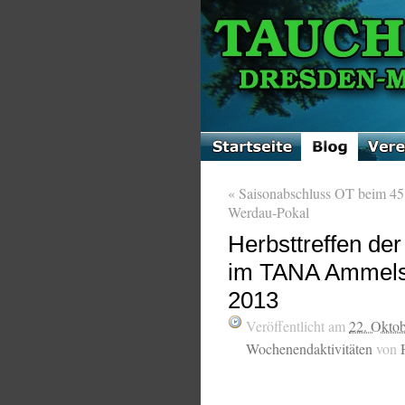
«
Saisonabschluss OT beim 45
Werdau-Pokal
Herbsttreffen de
im TANA Ammelsh
2013
Veröffentlicht am
22. Okto
Wochenendaktivitäten
von