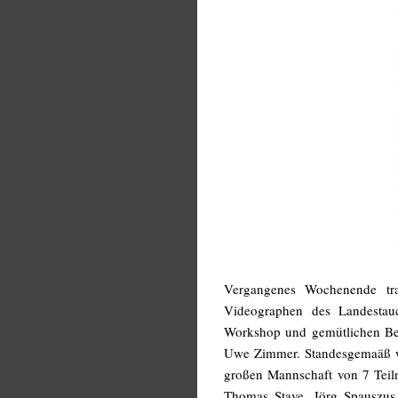
Vergangenes Wochenende traf
Videographen des Landesta
Workshop und gemütlichen Bei
Uwe Zimmer. Standesgemaäß wa
großen Mannschaft von 7 Teil
Thomas Stave, Jörg Spauszus