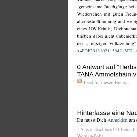
gemeinsame Tauchgänge bei al
Wiedersehen mit guten Freun
allerbeste Stimmung und wenig 
eines UW-Krimis, Drehbuchau
blieben dabei nicht unbemerkt
der „Leipziger Volkszeitung
x=PDF2013102115642_MTL_0
0
Antwort auf “Herbs
TANA Ammelshain vo
Feed für diesen Beitrag
Hinterlasse eine Nac
Du musst Dich
Anmelden
um e
«
Saisonabschluss OT beim 45
Werdau-Pokal