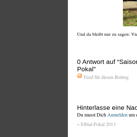
Und da bleibt nur zu sagen: Vi
0
Antwort auf “Sais
Pokal”
Feed für diesen Beitrag
Hinterlasse eine Nac
Du musst Dich
Anmelden
um e
«
Elbtal-Pokal 2013