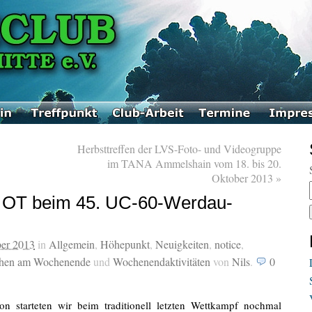
Herbsttreffen der LVS-Foto- und Videogruppe
im TANA Ammelshain vom 18. bis 20.
Oktober 2013
»
 OT beim 45. UC-60-Werdau-
ber 2013
in
Allgemein
,
Höhepunkt
,
Neuigkeiten
,
notice
,
hen am Wochenende
und
Wochenendaktivitäten
von
Nils
.
0
on starteten wir beim traditionell letzten Wettkampf nochmal