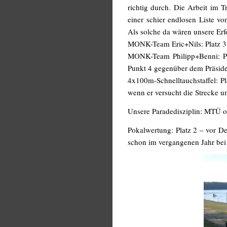
richtig durch. Die Arbeit im 
einer schier endlosen Liste vo
Als solche da wären unsere Erf
MONK-Team Eric+Nils: Platz 3
MONK-Team Philipp+Benni: Pla
Punkt 4 gegenüber dem Präsid
4x100m-Schnelltauchstaffel: Pl
wenn er versucht die Strecke
Unsere Paradedisziplin: MTÜ od
Pokalwertung: Platz 2 – vor De
schon im vergangenen Jahr be