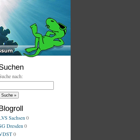
Suchen
Suche nach:
Blogroll
LVS Sachsen
0
SG Dresden
0
VDST
0