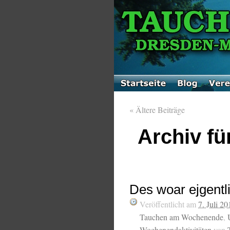
«
Ältere Beiträge
Archiv fü
Des woar ejgentl
Veröffentlicht am
7. Juli 20
Tauchen am Wochenende
,
Wochenendaktivitäten
von