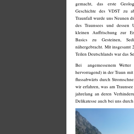
gemacht, das erste Geolog
Geschichte des VDST zu abs
Traunfall wurde uns Neunen di
des Traunsees und dessen U
kleinen Auffrischung zur E
Basics zu Gesteinen, Sed
nähergebracht. Mit insgesamt 
Teilen Deutschlands war das Se
Bei angemessenem Wetter w
hervorragend) in der Traun mi
flussabwärts durch Stromschne
wir erfahren, was am Traunsee
jahrelang an deren Verhinderun
Delikatesse auch bei uns durch