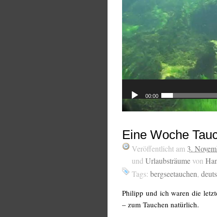
00:00
Eine Woche Tau
Veröffentlicht am
3. Novem
und
Urlaubsträume
von
Han
Tags:
bergseetauchen
,
deut
Philipp und ich waren die let
– zum Tauchen natürlich.