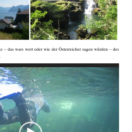
e – das wars wert oder wie der Österreicher sagen würden – des
…