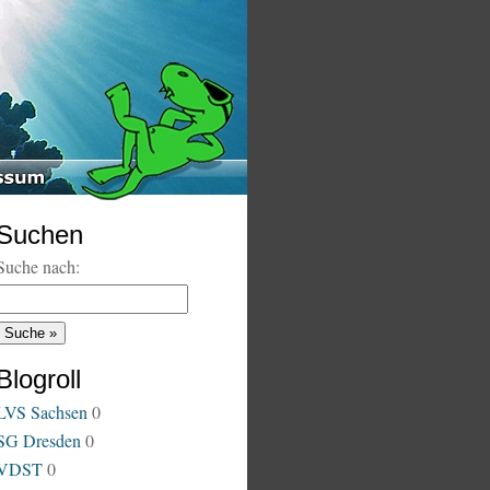
Suchen
Suche nach:
Blogroll
LVS Sachsen
0
SG Dresden
0
VDST
0