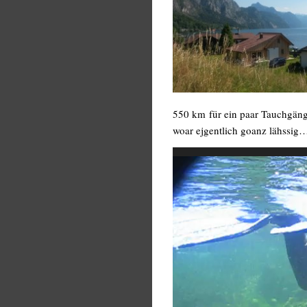
550 km für ein paar Tauchgäng
woar ejgentlich goanz lähssig
Video-
Player