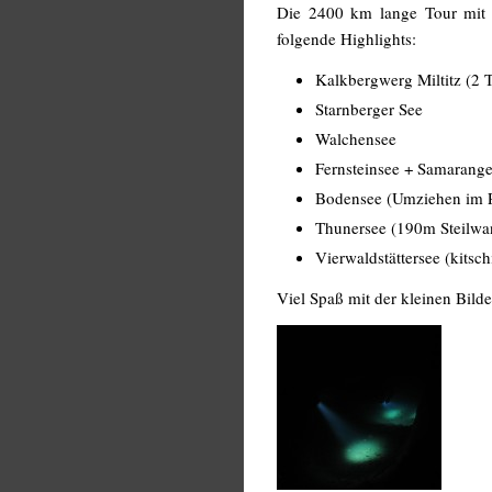
Die 2400 km lange Tour mit 
folgende Highlights:
Kalkbergwerg Miltitz (2 
Starnberger See
Walchensee
Fernsteinsee + Samarange
Bodensee (Umziehen im P
Thunersee (190m Steilwa
Vierwaldstättersee (kitsc
Viel Spaß mit der kleinen Bild