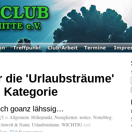
r die 'Urlaubsträume'
Kategorie
ich goanz lähssig…
15
in
Allgemein
,
Höhepunkt
,
Neuigkeiten
,
notice
,
Notizblog
,
Umwelt & Natur
,
Urlaubsträume
,
WICHTIG
und
Tom
.
0
Kommentare