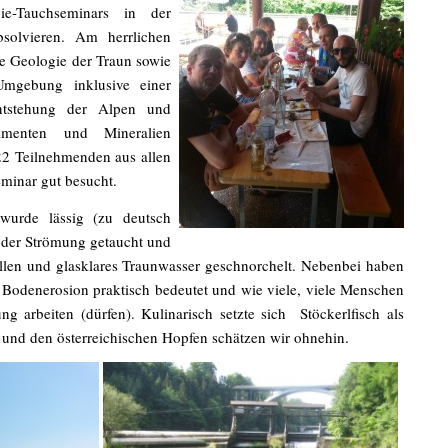
ie-Tauchseminars in der
olvieren. Am herrlichen
e Geologie der Traun sowie
mgebung inklusive einer
ntstehung der Alpen und
imenten und Mineralien
22 Teilnehmenden aus allen
minar gut besucht.
urde lässig (zu deutsch
t der Strömung getaucht und
llen und glasklares Traunwasser geschnorchelt. Nebenbei haben
 Bodenerosion praktisch bedeutet und wie viele, viele Menschen
g arbeiten (dürfen). Kulinarisch setzte sich Stöckerlfisch als
 und den österreichischen Hopfen schätzen wir ohnehin.