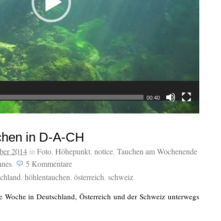
00:40
chen in D-A-CH
ber 2014
in
Foto
,
Höhepunkt
,
notice
,
Tauchen am Wochenende
nes
.
5
Kommentare
schland
,
höhlentauchen
,
österreich
,
schweiz
.
zte Woche in Deutschland, Österreich und der Schweiz unterwegs