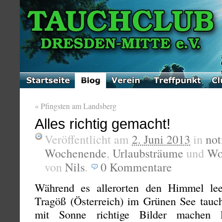
«
Pfingsten am Landsberg
Alles richtig gemacht!
Veröffentlicht am
2. Juni 2013
in
not
Wochenende
,
Urlaubsträume
und
Wo
von
Nils
.
0
Kommentare
Während es allerorten den Himmel lee
Tragöß (Österreich) im Grünen See tauch
mit Sonne richtige Bilder machen l