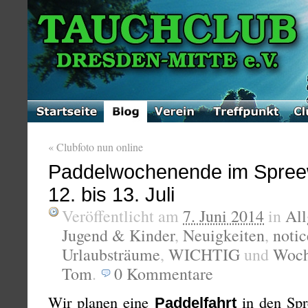
«
Clubfoto nun online
Paddelwochenende im Spree
12. bis 13. Juli
Veröffentlicht am
7. Juni 2014
in
Al
Jugend & Kinder
,
Neuigkeiten
,
notic
Urlaubsträume
,
WICHTIG
und
Woch
Tom
.
0
Kommentare
Wir planen eine
in den Sp
Paddelfahrt