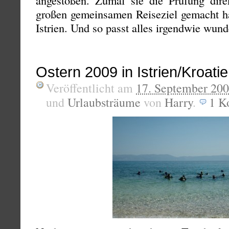
angestoßen. Zumal sie die Prüfung dir
großen gemeinsamen Reiseziel gemacht ha
Istrien. Und so passt alles irgendwie wu
Ostern 2009 in Istrien/Kroati
Veröffentlicht am
17. September 20
und
Urlaubsträume
von
Harry
.
1
K