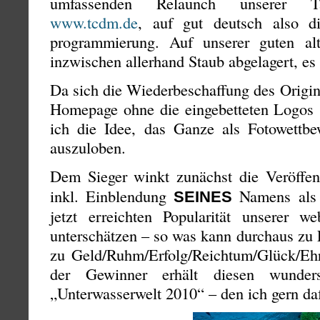
umfassenden Relaunch unserer Tauch
www.tcdm.de
, auf gut deutsch also d
programmierung. Auf unserer guten a
inzwischen allerhand Staub abgelagert, es 
Da sich die Wiederbeschaffung des Origin
Homepage ohne die eingebetteten Logos s
ich die Idee, das Ganze als Fotowettb
auszuloben.
Dem Sieger winkt zunächst die Veröffe
inkl. Einblendung
Namens als 
SEINES
jetzt erreichten Popularität unserer we
unterschätzen – so was kann durchaus zu 
zu Geld/Ruhm/Erfolg/Reichtum/Glück/
der Gewinner erhält diesen wunders
„Unterwasserwelt 2010“ – den ich gern dafü