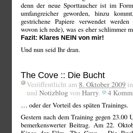
denn der neue Sporttaucher ist im Form
umfangreicher geworden, hinzu kommt
gestrichene Papiere verwendet werden 
wovon ich rede), was es eher schlimmer m
Fazit: Klares NEIN von mir!
Und nun seid Ihr dran.
The Cove :: Die Bucht
Veröffentlicht am
8. Oktober 2009
i
und
Notizblog
von
Harry
.
4
Komme
… oder der Vorteil des späten Trainings.
Gestern nach dem Training gegen 23.00 U
bemerkenswerter Beitrag. Am 22. Oktob
Kinos der Film „The Cove – Die Bucht