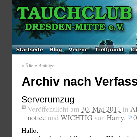
«
Ältere Beiträge
Archiv nach Verfass
Serverumzug
Veröffentlicht am
30. Mai 2011
in
A
notice
und
WICHTIG
von
Harry
.
Hallo,