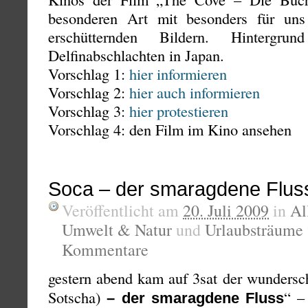
besonderen Art mit besonders für uns
erschütternden Bildern. Hintergr
Delfinabschlachten in Japan.
Vorschlag 1:
hier informieren
Vorschlag 2:
hier auch informieren
Vorschlag 3:
hier protestieren
Vorschlag 4: den Film im Kino ansehen
Soca – der smaragdene Flus
Veröffentlicht am
20. Juli 2009
in
Al
Umwelt & Natur
und
Urlaubsträume
Kommentare
gestern abend kam auf 3sat der wundersc
Sotscha)
“ –
– der smaragdene Fluss