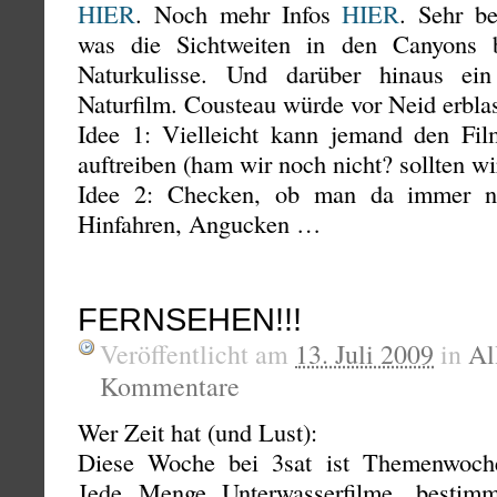
HIER
. Noch mehr Infos
HIER
. Sehr be
was die Sichtweiten in den Canyons be
Naturkulisse. Und darüber hinaus ein
Naturfilm. Cousteau würde vor Neid erbla
Idee 1: Vielleicht kann jemand den Fil
auftreiben (ham wir noch nicht? sollten w
Idee 2: Checken, ob man da immer no
Hinfahren, Angucken …
FERNSEHEN!!!
Veröffentlicht am
13. Juli 2009
in
Al
Kommentare
Wer Zeit hat (und Lust):
Diese Woche bei 3sat ist Themenwoch
Jede Menge Unterwasserfilme, bestimmt