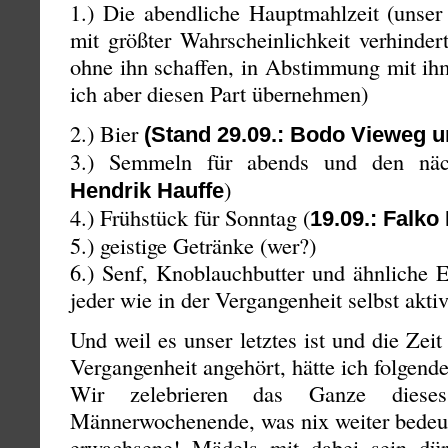
1.) Die abendliche Hauptmahlzeit (unser
mit größter Wahrscheinlichkeit verhinder
ohne ihn schaffen, in Abstimmung mit ih
ich aber diesen Part übernehmen)
2.) Bier
(Stand 29.09.: Bodo Vieweg 
3.) Semmeln für abends und den näc
)
Hendrik Hauffe
4.) Frühstück für Sonntag (
19.09.: Falko
5.) geistige Getränke (wer?)
6.) Senf, Knoblauchbutter und ähnliche 
jeder wie in der Vergangenheit selbst akti
Und weil es unser letztes ist und die Ze
Vergangenheit angehört, hätte ich folgend
Wir zelebrieren das Ganze dieses
Männerwochenende, was nix weiter bedeute
erwachsene! Mädels mit dabei sein dür