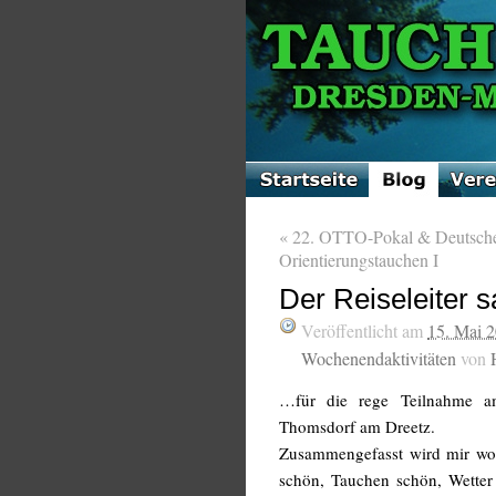
«
22. OTTO-Pokal & Deutsche 
Orientierungstauchen I
Der Reiseleiter s
Veröffentlicht am
15. Mai 
Wochenendaktivitäten
von
…für die rege Teilnahme am
Thomsdorf am Dreetz.
Zusammengefasst wird mir wohl
schön, Tauchen schön, Wetter