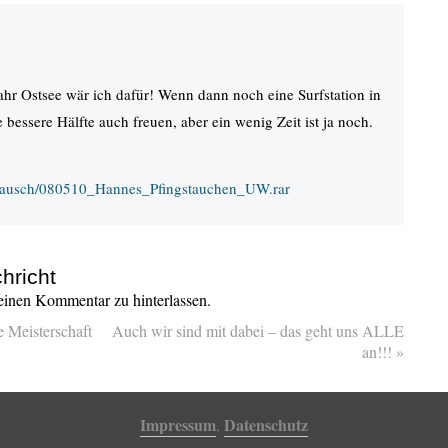
ahr Ostsee wär ich dafür! Wenn dann noch eine Surfstation in
 bessere Hälfte auch freuen, aber ein wenig Zeit ist ja noch.
stausch/080510_Hannes_Pfingstauchen_UW.rar
hricht
inen Kommentar zu hinterlassen.
Meisterschaft
Auch wir sind mit dabei – das geht uns ALLE
an!!!
»
Impressum
Datenschutz
,