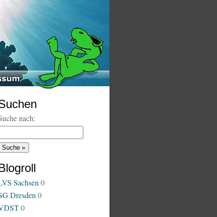
Suchen
Suche nach:
Blogroll
LVS Sachsen
0
SG Dresden
0
VDST
0