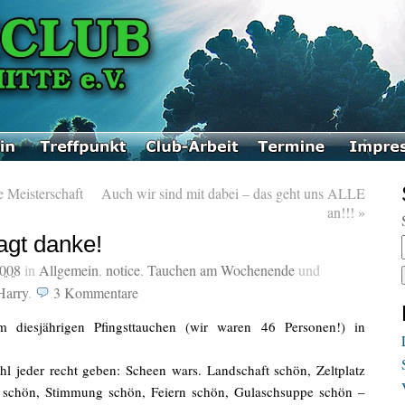
Meisterschaft
Auch wir sind mit dabei – das geht uns ALLE
an!!!
»
agt danke!
2008
in
Allgemein
,
notice
,
Tauchen am Wochenende
und
Harry
.
3
Kommentare
 diesjährigen Pfingsttauchen (wir waren 46 Personen!) in
 jeder recht geben: Scheen wars. Landschaft schön, Zeltplatz
 schön, Stimmung schön, Feiern schön, Gulaschsuppe schön –