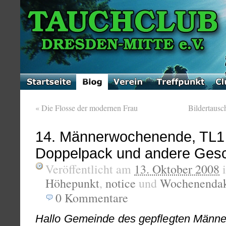
«
Die Flosse der modernen Frau
Bildertaus
14. Männerwochenende, TL1
Doppelpack und andere Gesc
Veröffentlicht am
13. Oktober 2008
Höhepunkt
,
notice
und
Wochenendakt
0
Kommentare
Hallo Gemeinde des gepflegten Männ