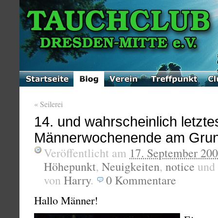
«
Seilerei
14. und wahrscheinlich letzte
Männerwochenende am Gru
Veröffentlicht am
17. September 20
Höhepunkt
,
Neuigkeiten
,
notice
und
von
Harry
.
0
Kommentare
Hallo Männer!