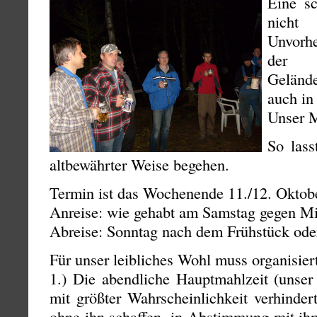
Eine sc
nic
Unvorhe
der K
Geländ
auch in
Unser 
So lass
altbewährter Weise begehen.
Termin ist das Wochenende 11./12. Oktob
Anreise: wie gehabt am Samstag gegen M
Abreise: Sonntag nach dem Frühstück ode
Für unser leibliches Wohl muss organisier
1.) Die abendliche Hauptmahlzeit (unser
mit größter Wahrscheinlichkeit verhinder
ohne ihn schaffen, in Abstimmung mit ih