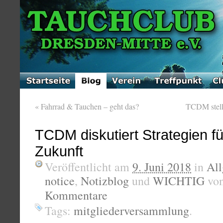
«
Fahrrad & Tauchen – geht das?
TCDM stellt
TCDM diskutiert Strategien fü
Zukunft
Veröffentlicht am
9. Juni 2018
in
Al
notice
,
Notizblog
und
WICHTIG
vo
Kommentare
Tags:
mitgliederversammlung
.