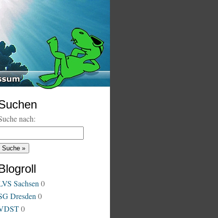
Suchen
Suche nach:
Blogroll
LVS Sachsen
0
SG Dresden
0
VDST
0