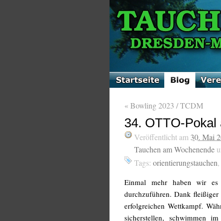
«
Bowling 2023 / TCDM
34. OTTO-Pokal 
Veröffentlicht am
30. Mai 
Tauchen am Wochenende
u
Tags:
orientierungstauchen
Einmal mehr haben wir es g
durchzuführen. Dank fleißiger
erfolgreichen Wettkampf. Währ
sicherstellen, schwimmen i