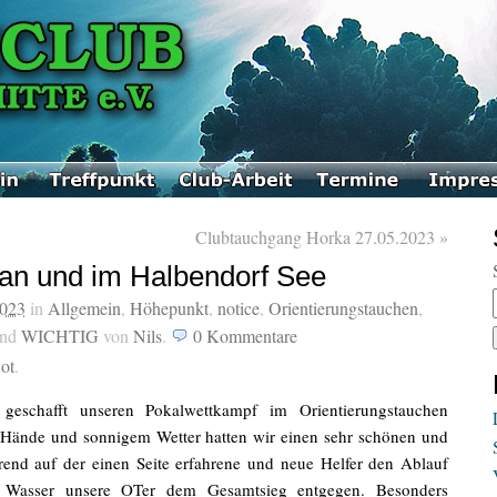
Clubtauchgang Horka 27.05.2023
»
an und im Halbendorf See
2023
in
Allgemein
,
Höhepunkt
,
notice
,
Orientierungstauchen
,
nd
WICHTIG
von
Nils
.
0
Kommentare
,
ot
.
eschafft unseren Pokalwettkampf im Orientierungstauchen
 Hände und sonnigem Wetter hatten wir einen sehr schönen und
end auf der einen Seite erfahrene und neue Helfer den Ablauf
m Wasser unsere OTer dem Gesamtsieg entgegen. Besonders