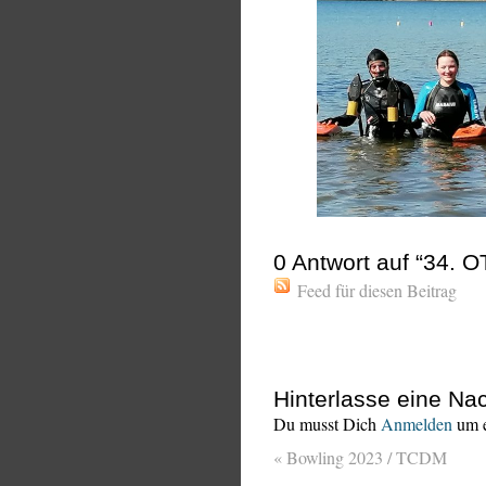
0
Antwort auf “34. 
Feed für diesen Beitrag
Hinterlasse eine Nac
Du musst Dich
Anmelden
um e
«
Bowling 2023 / TCDM