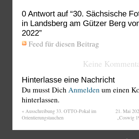
0
Antwort auf “30. Sächsische Fo
in Landsberg am Gützer Berg vom
2022”
Feed für diesen Beitrag
Keine Kommenta
Hinterlasse eine Nachricht
Du musst Dich
Anmelden
um einen K
hinterlassen.
«
Ausschreibung 33. OTTO-Pokal im
21. Mai 20
Orientierungstauchen
„Coswig 1