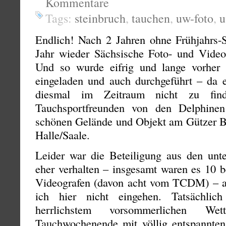
Kommentare
Tags:
steinbruch
,
tauchen
,
uw-foto
,
u
Endlich! Nach 2 Jahren ohne Frühjahrs
Jahr wieder Sächsische Foto- und Videot
Und so wurde eifrig und lange vorher g
eingeladen und auch durchgeführt – da e
diesmal im Zeitraum nicht zu fin
Tauchsportfreunden von den Delphine
schönen Gelände und Objekt am Gützer B
Halle/Saale.
Leider war die Beteiligung aus den unte
eher verhalten – insgesamt waren es 10 
Videografen (davon acht vom TCDM) – au
ich hier nicht eingehen. Tatsächli
herrlichstem vorsommerlichen Wet
Tauchwochenende mit völlig entspannten