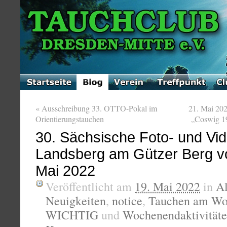
«
Ausschreibung 33. OTTO-Pokal im
21. Mai 20
Orientierungstauchen
„Coswig 1
30. Sächsische Foto- und Vid
Landsberg am Gützer Berg v
Mai 2022
Veröffentlicht am
19. Mai 2022
in
A
Neuigkeiten
,
notice
,
Tauchen am Wo
WICHTIG
und
Wochenendaktivität