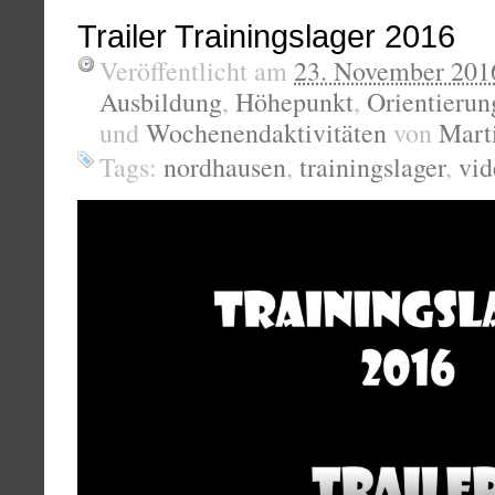
Trailer Trainingslager 2016
Veröffentlicht am
23. November 201
Ausbildung
,
Höhepunkt
,
Orientierun
und
Wochenendaktivitäten
von
Mart
Tags:
nordhausen
,
trainingslager
,
vid