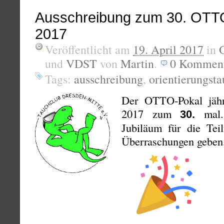
Ausschreibung zum 30. OTT
2017
Veröffentlicht am
19. April 2017
in
und
VDST
von
Martin
.
0
Komment
Tags:
ausschreibung
,
orientierungst
Der OTTO-Pokal jähr
2017 zum
mal.
30.
Jubiläum für die Tei
Überraschungen geben