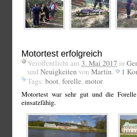
Motortest erfolgreich
Veröffentlicht am
3. Mai 2017
in
Ge
und
Neuigkeiten
von
Martin
.
1
Ko
Tags:
boot
,
forelle
,
motor
.
Motortest war sehr gut und die Forelle
einsatzfähig.