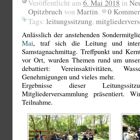
Veröffentlicht am
6. Mai 2018
in
Neu
Opitzbruch
von
Martin
.
0
Kommen
Tags:
leitungssitzung
,
mitgliederve
Anlässlich der anstehenden Sondermitg
Mai
, traf sich die Leitung und inter
Samstagnachmittag. Treffpunkt und Kernt
vor Ort, wurden Themen rund um unse
debattiert: Vereinsaktivitäten, Wasse
Genehmigungen und vieles mehr.
Ergebnisse dieser Leitungss
Mitgliederversammlung präsentiert. W
Teilnahme.