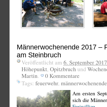
Männerwochenende 2017 – 
am Steinbruch
Veröffentlicht am
6. September 2017
Höhepunkt
,
Opitzbruch
und
Wochene
Martin
.
0
Kommentare
Tags:
feuerwehr
,
männerwochenende
Am ersten Sept
sich die Männe
Freiwillige