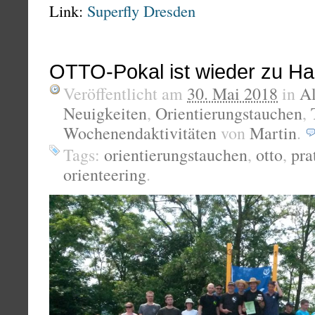
Link:
Superfly Dresden
OTTO-Pokal ist wieder zu H
Veröffentlicht am
30. Mai 2018
in
A
Neuigkeiten
,
Orientierungstauchen
,
Wochenendaktivitäten
von
Martin
.
Tags:
orientierungstauchen
,
otto
,
pra
orienteering
.