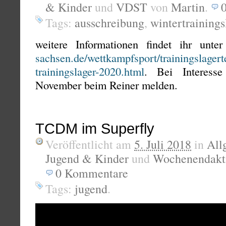
& Kinder
und
VDST
von
Martin
.
Tags:
ausschreibung
,
wintertrainings
weitere Informationen findet ihr unte
sachsen.de/wettkampfsport/trainingslagert
trainingslager-2020.html
. Bei Interess
November beim Reiner melden.
TCDM im Superfly
Veröffentlicht am
5. Juli 2018
in
All
Jugend & Kinder
und
Wochenendakti
0
Kommentare
Tags:
jugend
.