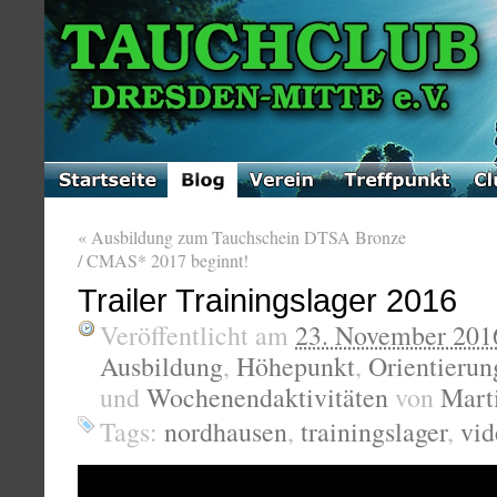
«
Ausbildung zum Tauchschein DTSA Bronze
/ CMAS* 2017 beginnt!
Trailer Trainingslager 2016
Veröffentlicht am
23. November 201
Ausbildung
,
Höhepunkt
,
Orientierun
und
Wochenendaktivitäten
von
Mart
Tags:
nordhausen
,
trainingslager
,
vid