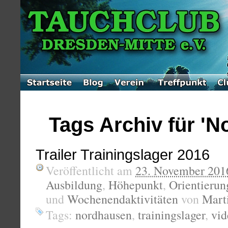
Tags Archiv für '
Trailer Trainingslager 2016
Veröffentlicht am
23. November 201
Ausbildung
,
Höhepunkt
,
Orientierun
und
Wochenendaktivitäten
von
Mart
Tags:
nordhausen
,
trainingslager
,
vid