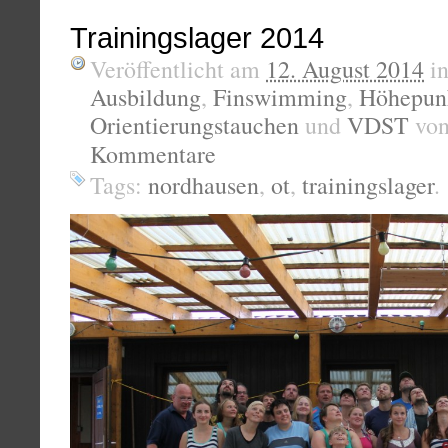
Trainingslager 2014
Veröffentlicht am
12. August 2014
i
Ausbildung
,
Finswimming
,
Höhepun
Orientierungstauchen
und
VDST
vo
Kommentare
Tags:
nordhausen
,
ot
,
trainingslager
.