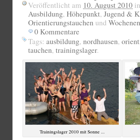
Veröffentlicht am
10. August 2010
i
Ausbildung
,
Höhepunkt
,
Jugend & K
Orientierungstauchen
und
Wochenend
0
Kommentare
Tags:
ausbildung
,
nordhausen
,
orien
tauchen
,
trainingslager
.
Trainingslager 2010 mit Sonne ...