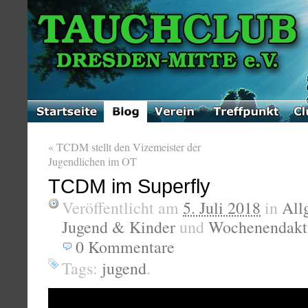
«
TCDM stellt den Vizemeister der
Jugendlichen im OT
TCDM im Superfly
Veröffentlicht am
5. Juli 2018
in
All
Jugend & Kinder
und
Wochenendakti
0
Kommentare
Tags:
jugend
.