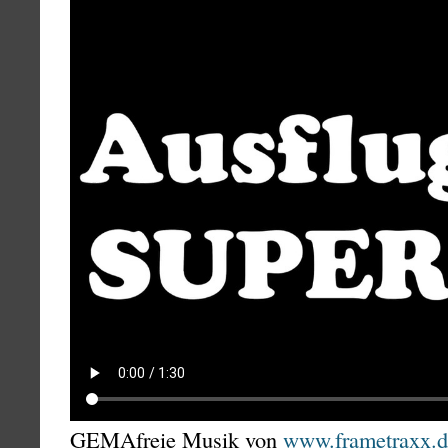
GEMAfreie Musik von
www.frametraxx.d