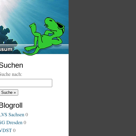
Suchen
Suche nach:
Blogroll
LVS Sachsen
0
SG Dresden
0
VDST
0