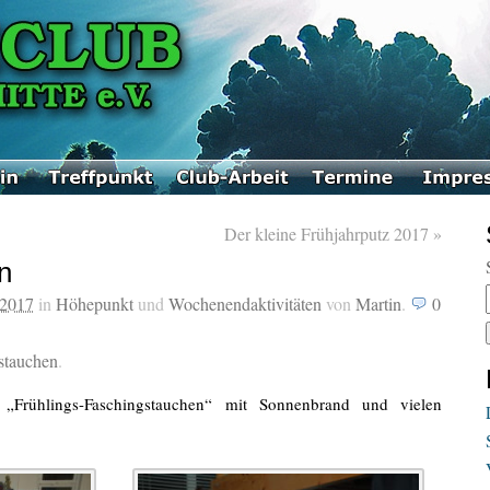
Der kleine Frühjahrputz 2017
»
n
 2017
in
Höhepunkt
und
Wochenendaktivitäten
von
Martin
.
0
stauchen
.
 „Frühlings-Faschingstauchen“ mit Sonnenbrand und vielen