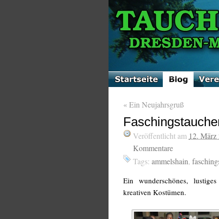
«
Ein Neujahrsgruß
Faschingstauche
Veröffentlicht am
12. März
Kommentare
Tags:
ammelshain
,
fasching
Ein wunderschönes, lustiges
kreativen Kostümen.