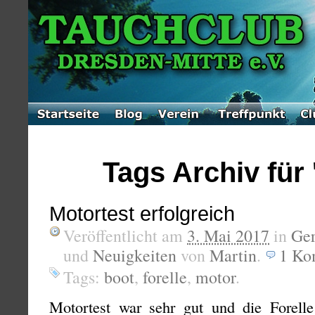
Tags Archiv für 
Motortest erfolgreich
Veröffentlicht am
3. Mai 2017
in
Ge
und
Neuigkeiten
von
Martin
.
1
Ko
Tags:
boot
,
forelle
,
motor
.
Motortest war sehr gut und die Forelle