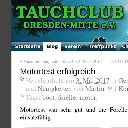
«
Ausschreibung zum 30. OTTO-Pokal 2017
30. OTTO
Motortest erfolgreich
Veröffentlicht am
3. Mai 2017
in
Ge
und
Neuigkeiten
von
Martin
.
1
Ko
Tags:
boot
,
forelle
,
motor
.
Motortest war sehr gut und die Forelle
einsatzfähig.