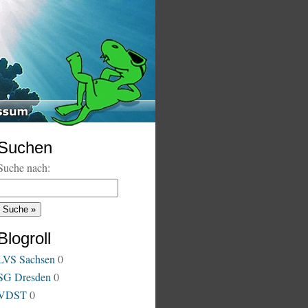
Suchen
Suche nach:
Blogroll
LVS Sachsen
0
SG Dresden
0
VDST
0