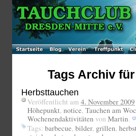
Tags Archiv für
Herbsttauchen
Veröffentlicht am
4. November 2009
Höhepunkt
,
notice
,
Tauchen am Woc
Wochenendaktivitäten
von
Martin
.
Tags:
barbecue
,
bilder
,
grillen
,
herbs