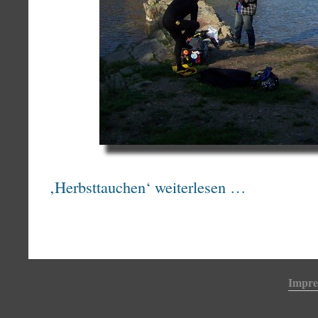
‚Herbsttauchen‘ weiterlesen …
Impr