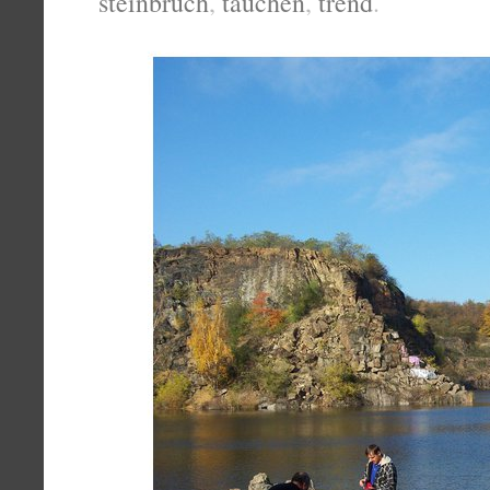
steinbruch
,
tauchen
,
trend
.