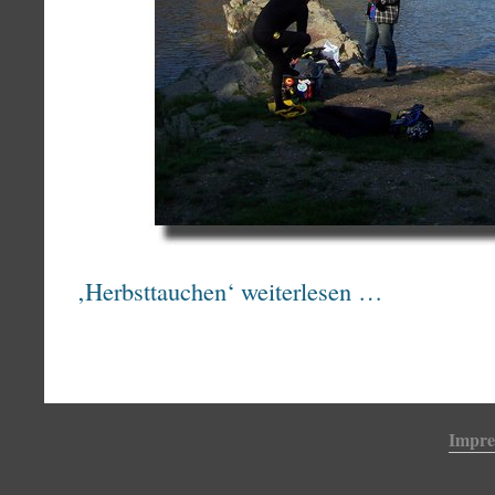
‚Herbsttauchen‘ weiterlesen …
Impr