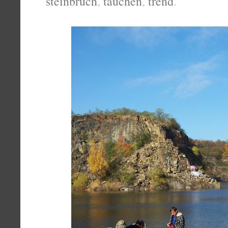
steinbruch
,
tauchen
,
trend
.