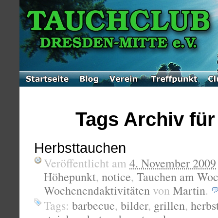
Tags Archiv für 
Herbsttauchen
Veröffentlicht am
4. November 2009
Höhepunkt
,
notice
,
Tauchen am Woc
Wochenendaktivitäten
von
Martin
.
Tags:
barbecue
,
bilder
,
grillen
,
herbs