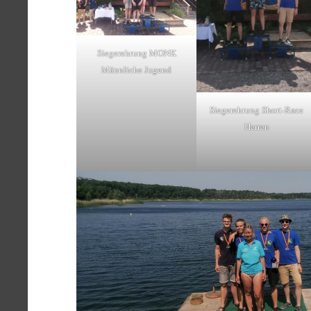
Siegerehrung MONK
Männliche Jugend
Siegerehrung Short-Race
Herren