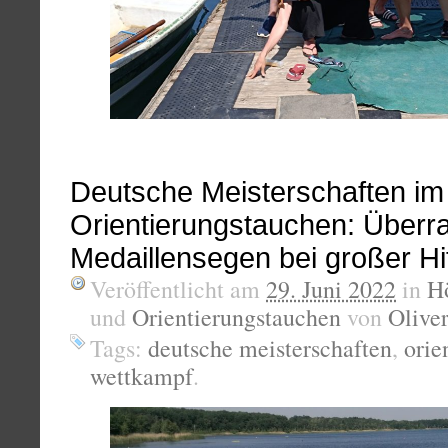
Deutsche Meisterschaften im
Orientierungstauchen: Überr
Medaillensegen bei großer Hi
Veröffentlicht am
29. Juni 2022
in
H
und
Orientierungstauchen
von
Oliver
Tags:
deutsche meisterschaften
,
orie
wettkampf
.