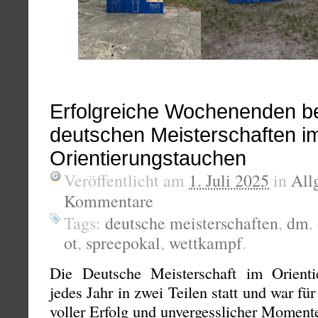
Erfolgreiche Wochenenden b
deutschen Meisterschaften i
Orientierungstauchen
Veröffentlicht am
1. Juli 2025
in
All
Kommentare
Tags:
deutsche meisterschaften
,
dm
,
ot
,
spreepokal
,
wettkampf
.
Die Deutsche Meisterschaft im Orienti
jedes Jahr in zwei Teilen statt und war fü
voller Erfolg und unvergesslicher Moment