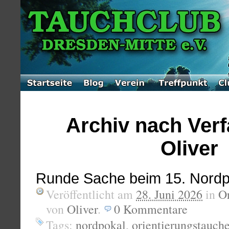
Archiv nach Verf
Oliver
Runde Sache beim 15. Nordp
Veröffentlicht am
28. Juni 2026
in
Or
von
Oliver
.
0
Kommentare
Tags:
nordpokal
,
orientierungstauch