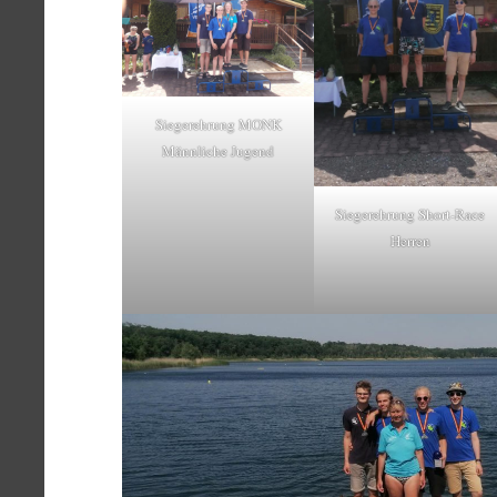
Siegerehrung MONK
Männliche Jugend
Siegerehrung Short-Race
Herren