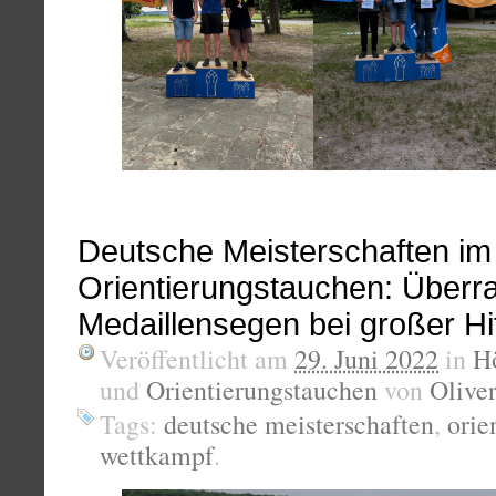
Deutsche Meisterschaften im
Orientierungstauchen: Überr
Medaillensegen bei großer Hi
Veröffentlicht am
29. Juni 2022
in
H
und
Orientierungstauchen
von
Oliver
Tags:
deutsche meisterschaften
,
orie
wettkampf
.