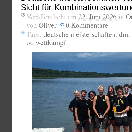
Sicht für Kombinationswertun
Veröffentlicht am
22. Juni 2026
in
Or
von
Oliver
.
0
Kommentare
Tags:
deutsche meisterschaften
,
dm
,
ot
,
wettkampf
.