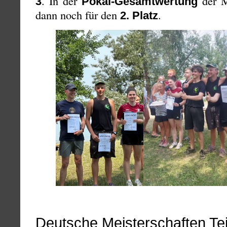
. In der
der M
3
Pokal-Gesamtwertung
dann noch für den
.
2. Platz
Deutsche Meisterschaften Tei