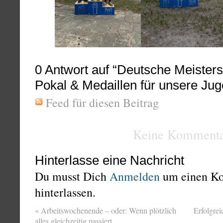
0
Antwort auf “Deutsche Meistersc
Pokal & Medaillen für unsere Ju
Feed für diesen Beitrag
Keine Kommenta
Hinterlasse eine Nachricht
Du musst Dich
Anmelden
um einen K
hinterlassen.
«
Arbeitswochenende – oder: Wenn plötzlich
Erfolgre
alles gleichzeitig passiert