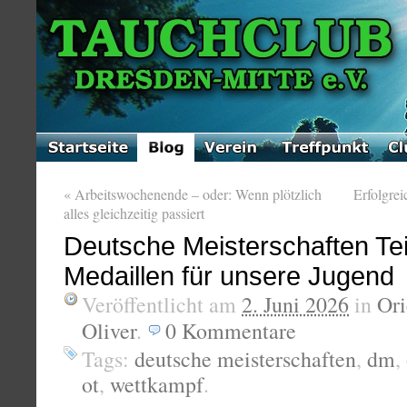
«
Arbeitswochenende – oder: Wenn plötzlich
Erfolgre
alles gleichzeitig passiert
Deutsche Meisterschaften Tei
Medaillen für unsere Jugend
Veröffentlicht am
2. Juni 2026
in
Ori
Oliver
.
0
Kommentare
Tags:
deutsche meisterschaften
,
dm
,
ot
,
wettkampf
.