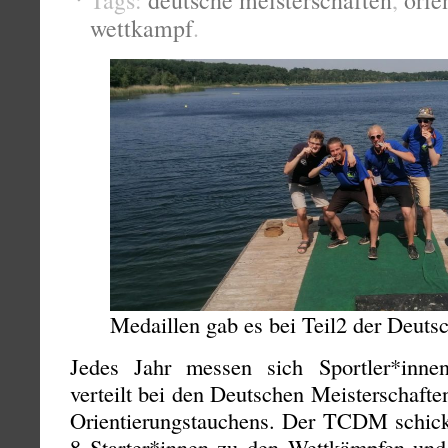
Tags:
deutsche meisterschaften
,
orie
wettkampf
.
Medaillen gab es bei Teil2 der Deuts
Jedes Jahr messen sich Sportler*inn
verteilt bei den Deutschen Meisterschaften
Orientierungstauchens. Der TCDM schickt
8 Starter*innen zu den Wettkämpfen und