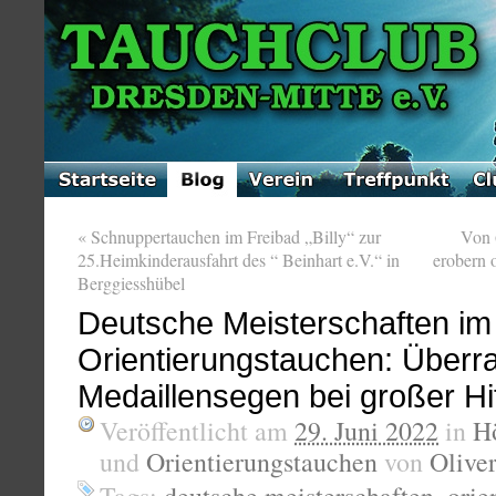
«
Schnuppertauchen im Freibad „Billy“ zur
Von 
25.Heimkinderausfahrt des “ Beinhart e.V.“ in
erobern 
Berggiesshübel
Deutsche Meisterschaften im
Orientierungstauchen: Überr
Medaillensegen bei großer Hi
Veröffentlicht am
29. Juni 2022
in
H
und
Orientierungstauchen
von
Oliver