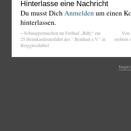
Hinterlasse eine Nachricht
Du musst Dich
Anmelden
um einen K
hinterlassen.
«
Schnuppertauchen im Freibad „Billy“ zur
Von 
25.Heimkinderausfahrt des “ Beinhart e.V.“ in
erobern 
Berggiesshübel
Impr