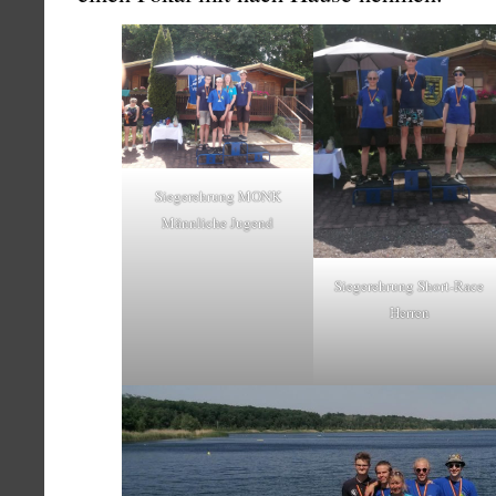
Siegerehrung MONK
Männliche Jugend
Siegerehrung Short-Race
Herren