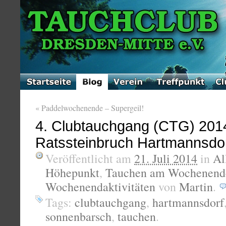
«
Paddelwochenende – Supergeil!
4. Clubtauchgang (CTG) 2014
Ratssteinbruch Hartmannsdo
Veröffentlicht am
21. Juli 2014
in
Al
Höhepunkt
,
Tauchen am Wochenend
Wochenendaktivitäten
von
Martin
.
Tags:
clubtauchgang
,
hartmannsdorf
sonnenbarsch
,
tauchen
.