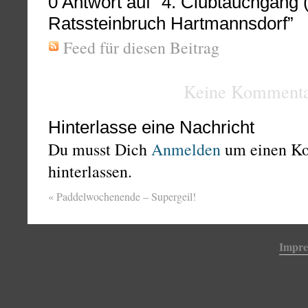
0
Antwort auf “4. Clubtauchgang 
Ratssteinbruch Hartmannsdorf”
Feed für diesen Beitrag
Keine Kommenta
Hinterlasse eine Nachricht
Du musst Dich
Anmelden
um einen K
hinterlassen.
«
Paddelwochenende – Supergeil!
Impr