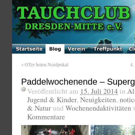
«
OTer holen Nordpokal
4.
Paddelwochenende – Superge
Veröffentlicht am
15. Juli 2014
in
Al
Jugend & Kinder
,
Neuigkeiten
,
notic
& Natur
und
Wochenendaktivitäten
Kommentare