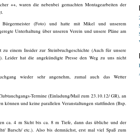
ucher ++, waren die nebenbei gemachten Montagearbeiten der
t.
r Bürgermeister (Foto) und hatte mit Mikel und unserem
geregte Unterhaltung über unseren Verein und unsere Pläne am
 zu einem Insider zur Steinbruchgeschichte (Auch für unsere
“). Leider hat die angekündigte Presse den Weg zu uns nicht
auchgang wieder sehr angenehm, zumal auch das Wetter
3 Clubtauchgangs-Termine (Einladung/Mail zum 23.10.12/ GR), an
n können und keine parallelen Veranstaltungen stattfinden (Bsp.
ten ca. 4 m Sicht bis ca. 8 m Tiefe, dann das übliche und der
cht/ Barsch/ etc.). Also bis demnächst, erst mal viel Spaß zum