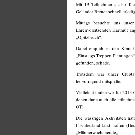
Mit 19 Teilnehmern, also Ta
Geländer-Bretter schnell erledig
Mittags besuchte uns unse
Ehrenvorsitzenden Hartmut an
„Opitzbruch“.
Dabei empfahl er den Kontakt
„Einstiegs-Treppen-Planungen
gefunden, schade.
Trotzdem war unser Clubt
hervorragend mitspielte.
Vielleicht finden wir für 201
denen dann auch alle teilnehme
OT).
Die wässrigen Aktivitäten hat
Fischbestand lässt hoffen (He
„Männerwochenende„