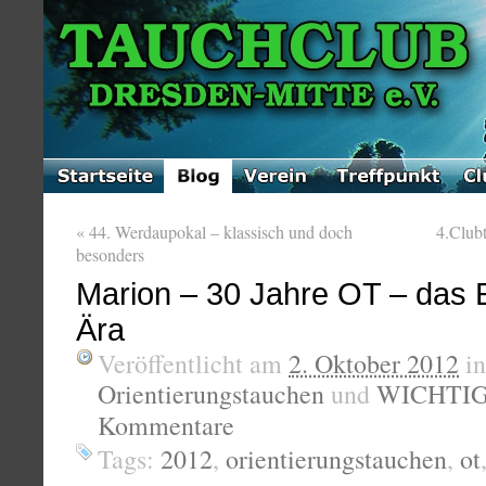
«
44. Werdaupokal – klassisch und doch
4.Club
besonders
Marion – 30 Jahre OT – das 
Ära
Veröffentlicht am
2. Oktober 2012
i
Orientierungstauchen
und
WICHTI
Kommentare
Tags:
2012
,
orientierungstauchen
,
ot