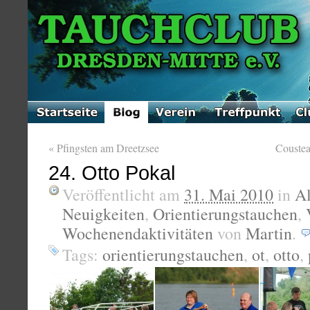
«
Pfingsten am Dreetzsee
Coustea
24. Otto Pokal
Veröffentlicht am
31. Mai 2010
in
A
Neuigkeiten
,
Orientierungstauchen
,
Wochenendaktivitäten
von
Martin
.
Tags:
orientierungstauchen
,
ot
,
otto
,