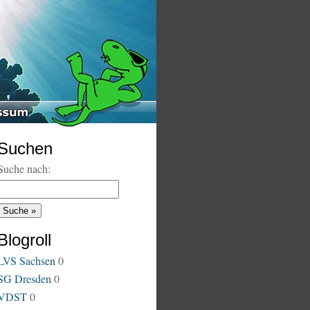
Suchen
Suche nach:
Blogroll
LVS Sachsen
0
SG Dresden
0
VDST
0