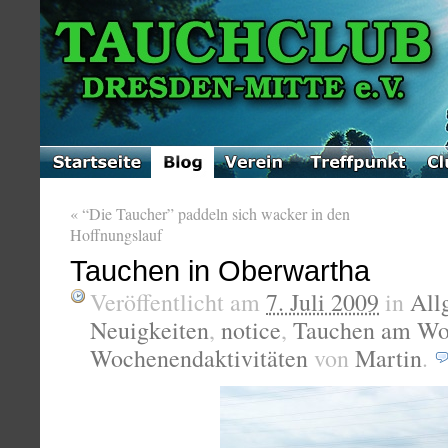
«
“Die Taucher” paddeln sich wacker in den
Hoffnungslauf
Tauchen in Oberwartha
Veröffentlicht am
7. Juli 2009
in
All
Neuigkeiten
,
notice
,
Tauchen am Wo
Wochenendaktivitäten
von
Martin
.