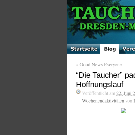
«
Good News Everyone
“Die Taucher” pa
Hoffnungslauf
Veröffentlicht am
22. Juni 
Wochenendaktivitäten
von