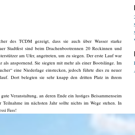
her des TCDM gezeigt, dass sie auch über Wasser starke
aer Stadtfest sind beim Drachenbootrennen 20 Reckinnen und
erstützer am Ufer, angetreten, um zu siegen. Der erste Lauf war
ls anspornend. Sie siegten mit mehr als einer Bootslänge. Im
cher“ eine Niederlage einstecken, jedoch führte dies zu neuer
auf. Dort belegten sie sehr knapp den dritten Platz in ihrem
r gute Veranstaltung, an deren Ende ein lustiges Beisammenseim
r Teilnahme im nächsten Jahr sollte nichts im Wege stehen. In
ssi Fass!