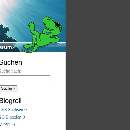
Suchen
Suche nach:
Blogroll
LVS Sachsen
0
SG Dresden
0
VDST
0