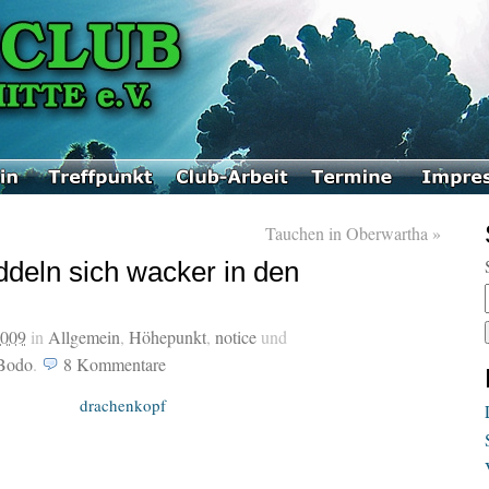
Tauchen in Oberwartha
»
ddeln sich wacker in den
2009
in
Allgemein
,
Höhepunkt
,
notice
und
Bodo
.
8
Kommentare