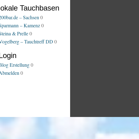
lokale Tauchbasen
200bar.de – Sachsen
0
Sparmann – Kamenz
0
Steina & Prelle
0
Vogelberg – Tauchtreff DD
0
Login
Blog Erstellung
0
Abmelden
0