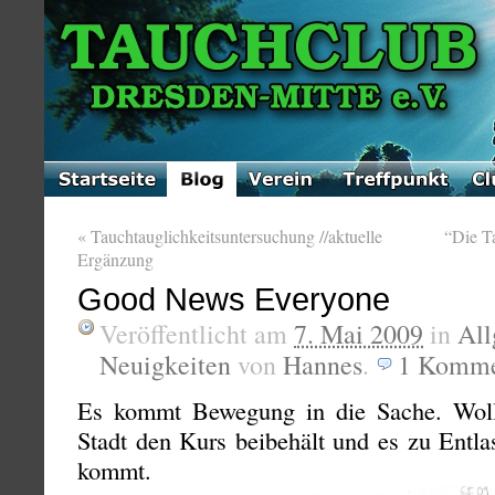
«
Tauchtauglichkeitsuntersuchung //aktuelle
“Die T
Ergänzung
Good News Everyone
Veröffentlicht am
7. Mai 2009
in
All
Neuigkeiten
von
Hannes
.
1
Komme
Es kommt Bewegung in die Sache. Wolle
Stadt den Kurs beibehält und es zu Entla
kommt.