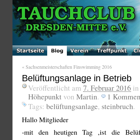
«
Sachsenmeisterschaften Finswimming 2016
Belüftungsanlage in Betrieb
Veröffentlicht am
7. Februar 2016
i
Höhepunkt
von
Martin
.
1
Kommen
Tags:
belüftungsanlage
,
steinbruch
.
Hallo Mitglieder
-mit den heutigen Tag ,ist die Belüf