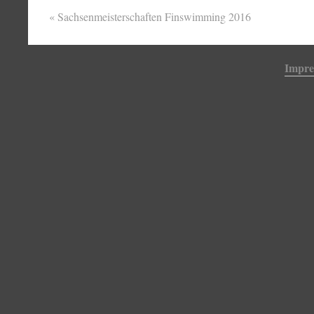
«
Sachsenmeisterschaften Finswimming 2016
Impr