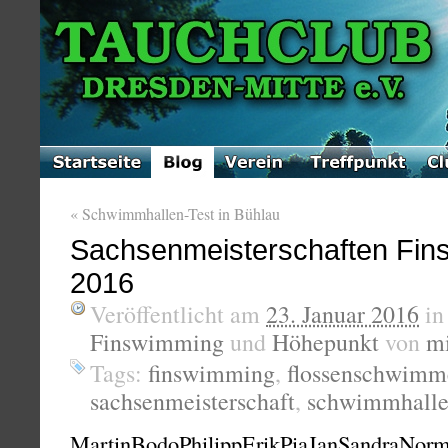
«
Schwimmhallen-Test in Bühlau
Sachsenmeisterschaften Fin
2016
Veröffentlicht am
23. Januar 2016
i
Finswimming
und
Höhepunkt
von
m
Tags:
finswimming
,
flossenschwimm
sachsenmeisterschaft
,
schwimmhall
MartinBodoPhilippErikPiaJanSandraN