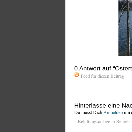
0
Antwort auf “Oste
Feed für diesen Beitrag
Hinterlasse eine Nac
Du musst Dich
Anmelden
um e
«
Belüftungsanlage in Betrieb