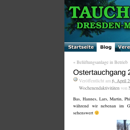
«
Belüftungsanlage in Betrieb
Ostertauchgang 
Veröffentlicht am
6. April 
Wochenendaktivitäten
von
Bas, Hannes, Lars, Martin, Ph
während wir nebenan im Gr
sehenswert