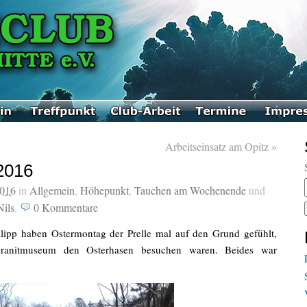
Arbeitseinsatz am Opitz
»
2016
2016
in
Allgemein
,
Höhepunkt
,
Tauchen am Wochenende
und
Nils
.
0
Kommentare
ilipp haben Ostermontag der Prelle mal auf den Grund gefühlt,
anitmuseum den Osterhasen besuchen waren. Beides war