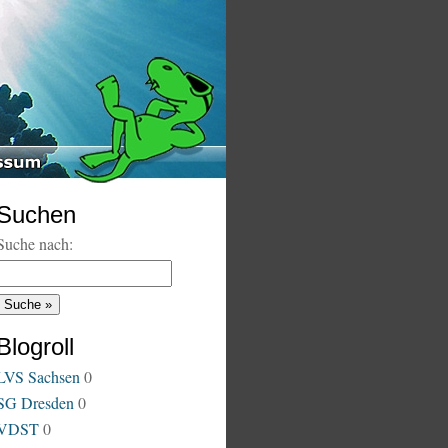
Suchen
Suche nach:
Blogroll
LVS Sachsen
0
SG Dresden
0
VDST
0