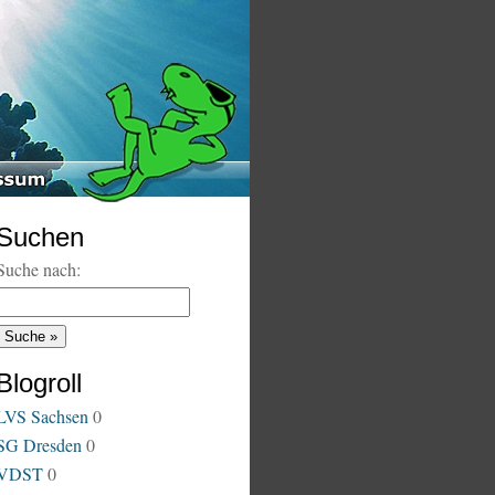
Suchen
Suche nach:
Blogroll
LVS Sachsen
0
SG Dresden
0
VDST
0