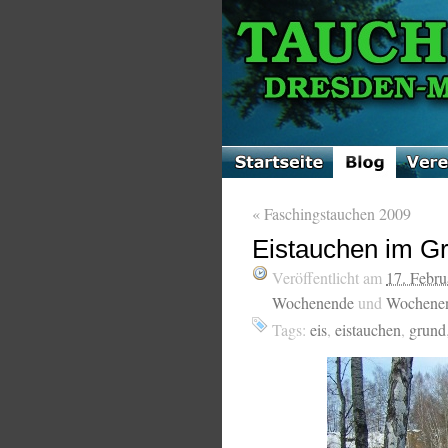
«
Faschingstauchen 2009
Eistauchen im G
Veröffentlicht am
17. Febru
Wochenende
und
Wochenen
Tags:
eis
,
eistauchen
,
grund