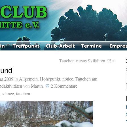
Tauchen versus Skifahren !?!
»
rund
ar 2009
in
Allgemein
,
Höhepunkt
,
notice
,
Tauchen am
daktivitäten
von
Martin
.
2
Kommentare
,
schnee
,
tauchen
.