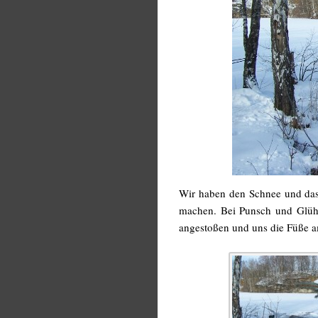
Wir haben den Schnee und das
machen. Bei Punsch und Glüh
angestoßen und uns die Füße 