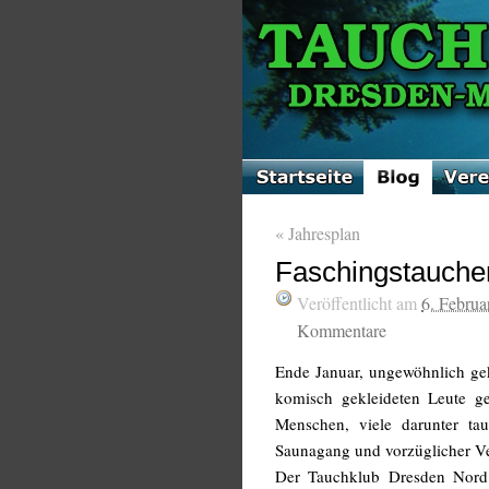
«
Jahresplan
Faschingstauche
Veröffentlicht am
6. Februa
Kommentare
Ende Januar, ungewöhnlich ge
komisch gekleideten Leute ge
Menschen, viele darunter ta
Saunagang und vorzüglicher V
Der Tauchklub Dresden Nord 