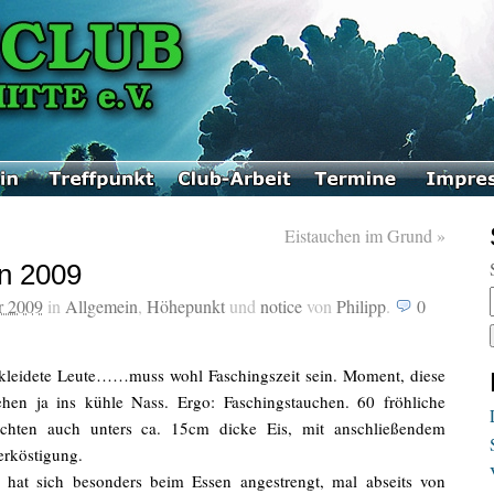
Eistauchen im Grund
»
n 2009
r 2009
in
Allgemein
,
Höhepunkt
und
notice
von
Philipp
.
0
kleidete Leute……muss wohl Faschingszeit sein. Moment, diese
hen ja ins kühle Nass. Ergo: Faschingstauchen. 60 fröhliche
uchten auch unters ca. 15cm dicke Eis, mit anschließendem
erköstigung.
hat sich besonders beim Essen angestrengt, mal abseits von