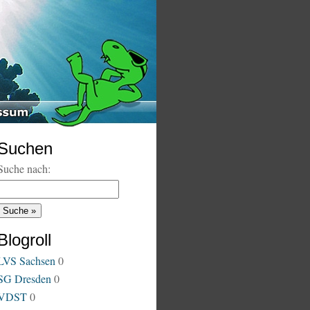
Suchen
Suche nach:
Blogroll
LVS Sachsen
0
SG Dresden
0
VDST
0