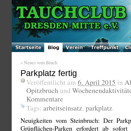
«
Neues vom Bruch
Parkplatz fertig
Veröffentlicht am
6. April 2015
in
A
Opitzbruch
und
Wochenendaktivität
Kommentare
Tags:
arbeitseinsatz
,
parkplatz
.
Neuigkeiten vom Steinbruch: Der Parkpl
Grünflächen-Parken erfordert ab sofor