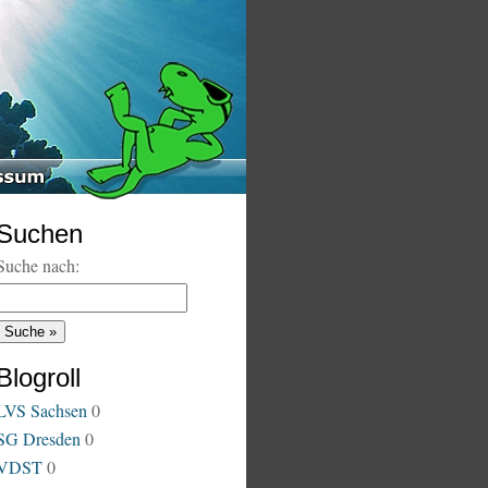
Suchen
Suche nach:
Blogroll
LVS Sachsen
0
SG Dresden
0
VDST
0