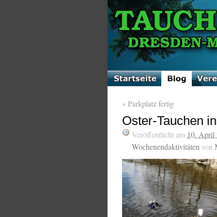
«
Parkplatz fertig
Oster-Tauchen i
Veröffentlicht am
10. April
Wochenendaktivitäten
von