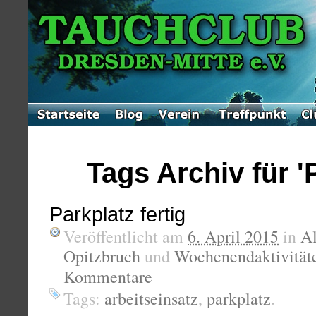
Tags Archiv für '
Parkplatz fertig
Veröffentlicht am
6. April 2015
in
A
Opitzbruch
und
Wochenendaktivität
Kommentare
Tags:
arbeitseinsatz
,
parkplatz
.